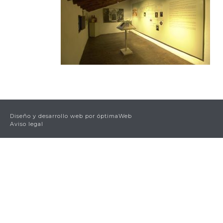
Diseño y desarrollo web por
óptimaWeb
Aviso legal