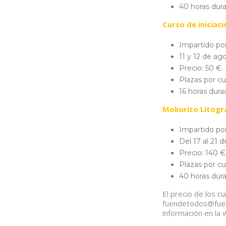
40 horas dur
Curso de iniciac
Impartido por
11 y 12 de ag
Precio: 50 €.
Plazas por cu
16 horas dura
Mokurito Litogr
Impartido po
Del 17 al 21 
Precio: 140 €
Plazas por cu
40 horas dur
El precio de los cu
fuendetodos@fuen
información en la