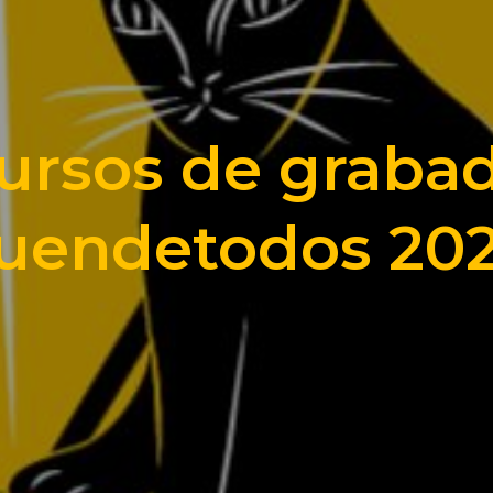
ursos de graba
uendetodos 20