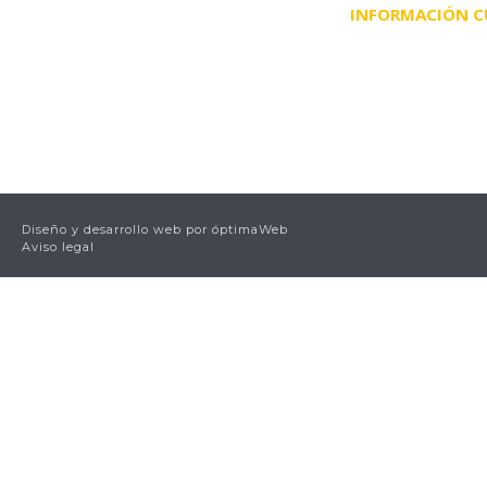
INFORMACIÓN C
Diseño y desarrollo web por
óptimaWeb
Aviso legal