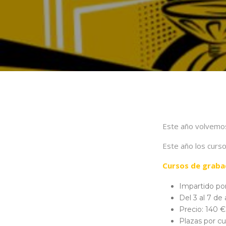
Este año volvemos
Este año los curso
Cursos de grabad
Impartido por
Del 3 al 7 de
Precio: 140 €
Plazas por cu