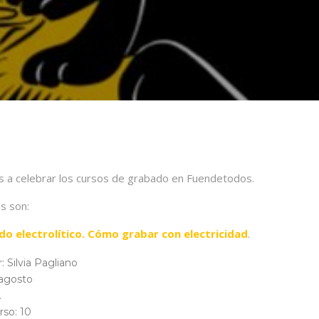
 a celebrar los cursos de grabado en Fuendetodos.
s son:
o electrolítico. Cómo grabar con electricidad
.
: Silvia Pagliano
 agosto
.
rso: 10