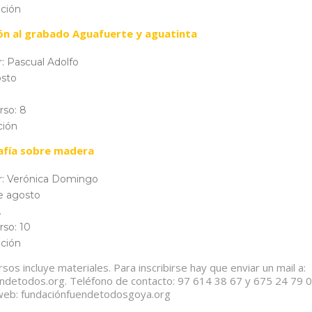
ación
ión al grabado Aguafuerte y aguatinta
: Pascual Adolfo
osto
rso: 8
ción
afía sobre madera
r: Verónica Domingo
de agosto
.
rso: 10
ación
rsos incluye materiales. Para inscribirse hay que enviar un mail a:
detodos.org. Teléfono de contacto: 97 614 38 67 y 675 24 79 
 web: fundaciónfuendetodosgoya.org