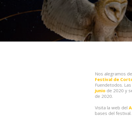
Nos alegramos de
Festival de Cor
Fuendetodos. Las 
junio
de 2020 y se
de 2020.
Visita la web del
A
bases del festival