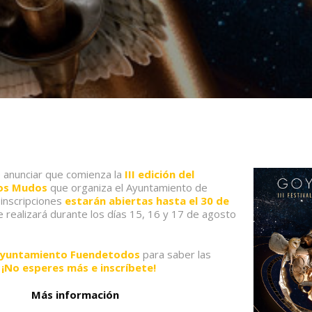
 anunciar que comienza la
III edición del
tos Mudos
que organiza el Ayuntamiento de
inscripciones
estarán abiertas hasta el 30 de
 realizará durante los días 15, 16 y 17 de agosto
yuntamiento Fuendetodos
para saber las
.
¡No esperes más e inscríbete!
Más información