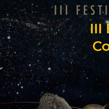
II
Co