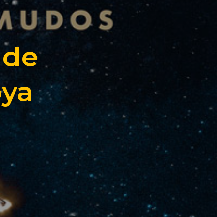
 de
oya