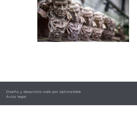
Diseño y desarrollo web por
óptimaWeb
Aviso legal