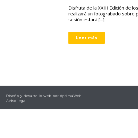
Disfruta de la XXIII Edición de 
realizará un fotograbado sobre 
sesión estará [...]
Leer más
Diseño y desarrollo web por
óptimaWeb
Aviso legal