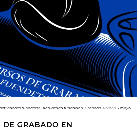
actividades fundacion
,
Actualidad fundación
,
Grabado
Posted
3 mayo,
 DE GRABADO EN