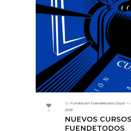
By
Fundación Fuendetodos Goya
In
2019
0
NUEVOS CURSOS
FUENDETODOS