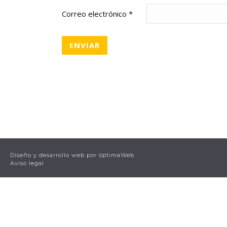
Correo electrónico
*
Diseño y desarrollo web por
óptimaWeb
Aviso legal