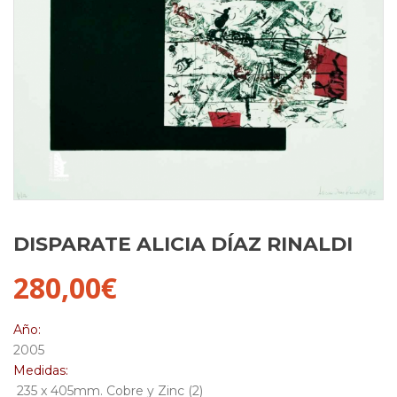
DISPARATE ALICIA DÍAZ RINALDI
280,00
€
Año:
2005
Medidas:
235 x 405mm. Cobre y Zinc (2)